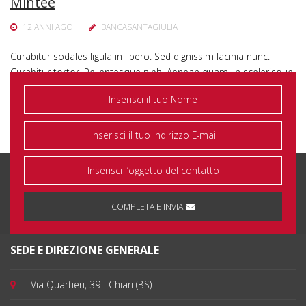
Mintee
12 ANNI AGO
BANCASANTAGIULIA
Curabitur sodales ligula in libero. Sed dignissim lacinia nunc.
Curabitur tortor. Pellentesque nibh. Aenean quam. In scelerisque
sem at dolor. Maecenas mattis. Sed convallis tristique sem. Proin
ut ligula vel…
COMPLETA E INVIA
SEDE E DIREZIONE GENERALE
Via Quartieri, 39 - Chiari (BS)