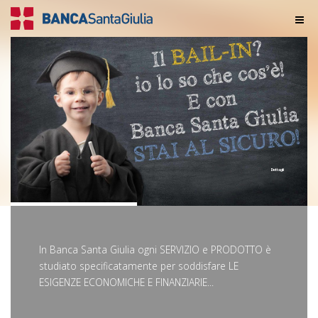
Dettagli
In Banca Santa Giulia ogni SERVIZIO e PRODOTTO è
studiato specificatamente per soddisfare LE
ESIGENZE ECONOMICHE E FINANZIARIE...