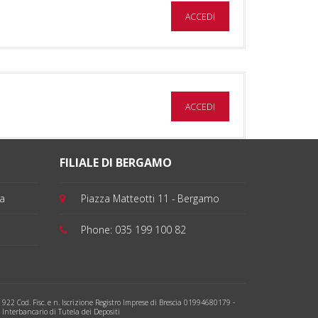
ACCEDI
ACCEDI
FILIALE DI BERGAMO
ia
Piazza Matteotti 11 - Bergamo
Phone:
035 199 100 82
922 Cod. Fisc. e n. Iscrizione Registro Imprese di Brescia 01994680179 -
nterbancario di Tutela dei Depositi