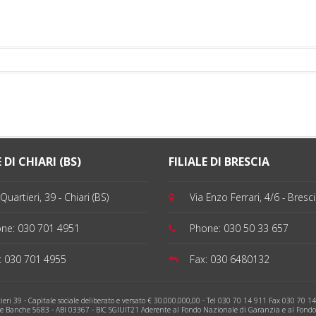
 DI CHIARI (BS)
FILIALE DI BRESCIA
Quartieri, 39 - Chiari (BS)
Via Enzo Ferrari, 4/6 - Bresc
one:
030 701 4951
Phone:
030 50 33 657
:
030 701 4955
Fax:
030 6480132
eri 39 - Capitale sociale deliberato e versato € 30.000.000,00 - Tel 030 70 14 911 Fax 030 70 14 
le Banche 5683 - ABI 03367 - BIC SGIUIT21 Aderente al Fondo Nazionale di Garanzia e al Fondo I