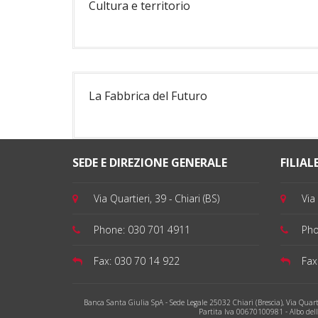
Cultura e territorio
La Fabbrica del Futuro
SEDE E DIREZIONE GENERALE
FILIALE
Via Quartieri, 39 - Chiari (BS)
Via 
Phone:
030 701 4911
Ph
Fax:
030 70 14 922
Fax
Banca Santa Giulia SpA - Sede Legale 25032 Chiari (Brescia), Via Quarti
Partita Iva 00670100981 - Albo del