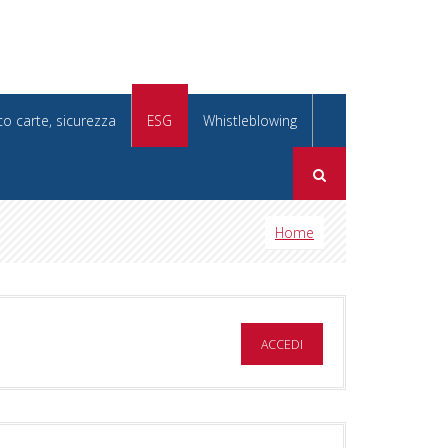
co carte, sicurezza
ESG
Whistleblowing
Home
ACCEDI