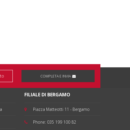
COMPLETA E INVIA
FILIALE DI BERGAMO
ia
Piazza Matteotti 11 - Bergamo
Phone:
035 199 100 82