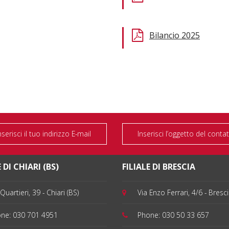
Bilancio 2025
 DI CHIARI (BS)
FILIALE DI BRESCIA
Quartieri, 39 - Chiari (BS)
Via Enzo Ferrari, 4/6 - Bresc
one:
030 701 4951
Phone:
030 50 33 657