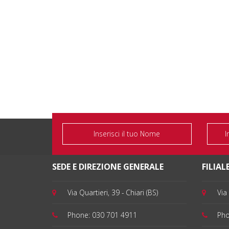
SEDE E DIREZIONE GENERALE
FILIALE
Via Quartieri, 39 - Chiari (BS)
Via 
Phone:
030 701 4911
Ph