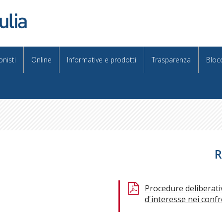
onisti
Online
Informative e prodotti
Trasparenza
Bloc
R
Procedure deliberative
d'interesse nei confr