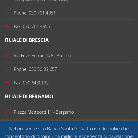
Phone:
030 701 4951
Fax:
030 701 4955
FILIALE DI BRESCIA
Via Enzo Ferrari, 4/6 - Brescia
Phone:
030 50 33 657
Fax:
030 6480132
FILIALE DI BERGAMO
Piazza Matteotti 11 - Bergamo
Phone:
035 199 100 82
Nel presente sito Banca Santa Giulia fa uso di cookie che
consentono di fornire una migliore esperienza di navigazione,