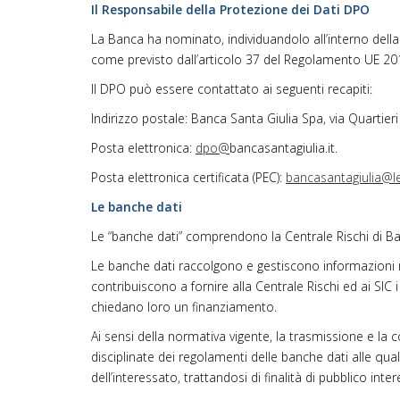
Il Responsabile della Protezione dei Dati DPO
La Banca ha nominato, individuandolo all’interno della 
come previsto dall’articolo 37 del Regolamento UE 20
Il DPO può essere contattato ai seguenti recapiti:
Indirizzo postale: Banca Santa Giulia Spa, via Quartieri
Posta elettronica:
dpo@
bancasantagiulia.it.
Posta elettronica certificata (PEC):
bancasantagiulia@le
Le banche dati
Le “banche dati” comprendono la Centrale Rischi di Banca 
Le banche dati raccolgono e gestiscono informazioni rela
contribuiscono a fornire alla Centrale Rischi ed ai SIC i
chiedano loro un finanziamento.
Ai sensi della normativa vigente, la trasmissione e la co
disciplinate dei regolamenti delle banche dati alle qua
dell’interessato, trattandosi di finalità di pubblico inter