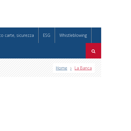
co carte, sicurezza
ESG
Whistleblowing
Home
La Banca