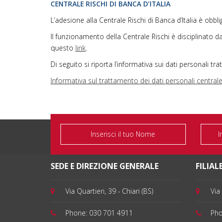
CENTRALE RISCHI DI BANCA D’ITALIA
L’adesione alla Centrale Rischi di Banca d’Italia è obbli
Il funzionamento della Centrale Rischi è disciplinato da
questo
link
.
Di seguito si riporta l’informativa sui dati personali trat
Informativa sul trattamento dei dati personali centrale 
SEDE E DIREZIONE GENERALE
FILIALE
Via Quartieri, 39 - Chiari (BS)
Via 
Phone:
030 701 4911
Ph