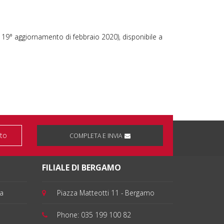
il 19° aggiornamento di febbraio 2020), disponibile a
COMPLETA E INVIA
FILIALE DI BERGAMO
ia
Piazza Matteotti 11 - Bergamo
Phone:
035 199 100 82