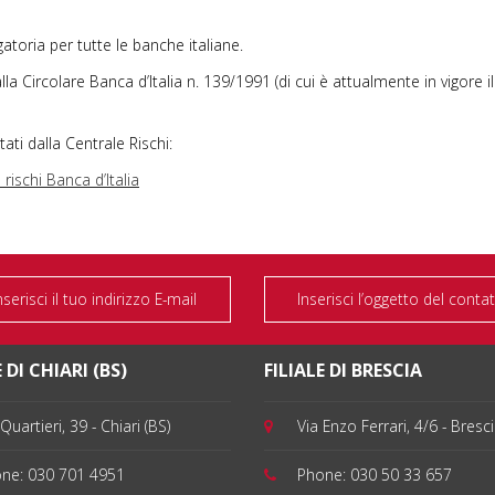
gatoria per tutte le banche italiane.
lla Circolare Banca d’Italia n. 139/1991 (di cui è attualmente in vigore 
tati dalla Centrale Rischi:
rischi Banca d’Italia
 DI CHIARI (BS)
FILIALE DI BRESCIA
Quartieri, 39 - Chiari (BS)
Via Enzo Ferrari, 4/6 - Bresc
one:
030 701 4951
Phone:
030 50 33 657