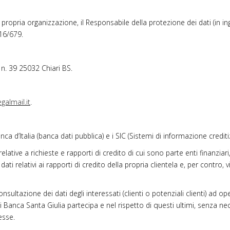
propria organizzazione, il Responsabile della protezione dei dati (in in
16/679.
 n. 39 25032 Chiari BS.
galmail.it
.
d’Italia (banca dati pubblica) e i SIC (Sistemi di informazione creditizia
tive a richieste e rapporti di credito di cui sono parte enti finanziari,
 dati relativi ai rapporti di credito della propria clientela e, per contro
nsultazione dei dati degli interessati (clienti o potenziali clienti) ad o
li Banca Santa Giulia partecipa e nel rispetto di questi ultimi, senza 
esse.