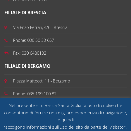
FILIALE DI BRESCIA
Via Enzo Ferrari, 4/6 - Brescia
Phone:
030 50 33 657
Fax:
030 6480132
FILIALE DI BERGAMO
Piazza Matteotti 11 - Bergamo
Phone:
035 199 100 82
Nel presente sito Banca Santa Giulia fa uso di cookie che
consentono di fornire una migliore esperienza di navigazione,
e quindi
Banca Santa Giulia SpA - Sede Legale 25032 Chiari (Brescia), Via Quartieri 39 - Capitale
sociale deliberato e versato € 30.000.000,00 - Tel 030 70 14 911 Fax 030 70 14 922 Cod.
raccolgono informazioni sull'uso del sito da parte dei visitatori.
Fisc. e n. Iscrizione Registro Imprese di Brescia 01994680179 - Partita Iva 00670100981 -