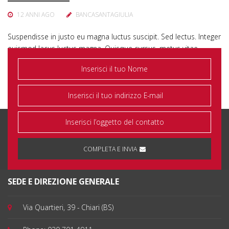
12 ANNI AGO
BANCASANTAGIULIA
Suspendisse in justo eu magna luctus suscipit. Sed lectus. Integer
euismod lacus luctus magna. Quisque cursus, metus vitae
pharetra auctor, sem massa mattis sem, at interdum magna
augue eget diam….
COMPLETA E INVIA
SEDE E DIREZIONE GENERALE
Via Quartieri, 39 - Chiari (BS)