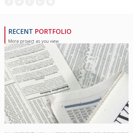
RECENT
PORTFOLIO
More project as you view
Corriere della sera