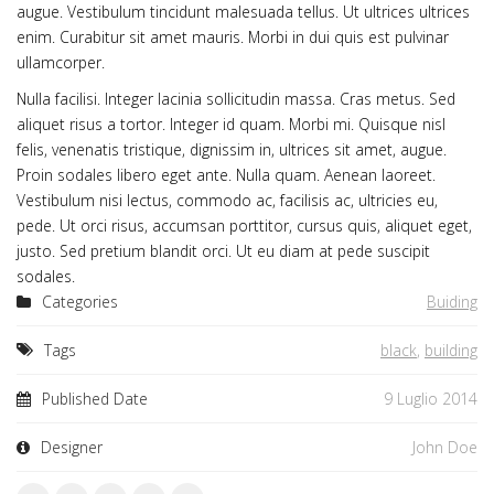
augue. Vestibulum tincidunt malesuada tellus. Ut ultrices ultrices
enim. Curabitur sit amet mauris. Morbi in dui quis est pulvinar
ullamcorper.
Nulla facilisi. Integer lacinia sollicitudin massa. Cras metus. Sed
aliquet risus a tortor. Integer id quam. Morbi mi. Quisque nisl
felis, venenatis tristique, dignissim in, ultrices sit amet, augue.
Proin sodales libero eget ante. Nulla quam. Aenean laoreet.
Vestibulum nisi lectus, commodo ac, facilisis ac, ultricies eu,
pede. Ut orci risus, accumsan porttitor, cursus quis, aliquet eget,
justo. Sed pretium blandit orci. Ut eu diam at pede suscipit
sodales.
Categories
Buiding
Tags
black
,
building
Published Date
9 Luglio 2014
Designer
John Doe