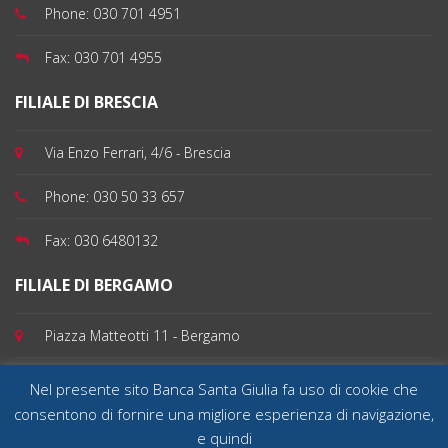
Phone:
030 701 4951
Fax:
030 701 4955
FILIALE DI BRESCIA
Via Enzo Ferrari, 4/6 - Brescia
Phone:
030 50 33 657
Fax:
030 6480132
FILIALE DI BERGAMO
Piazza Matteotti 11 - Bergamo
Phone:
035 199 100 82
Nel presente sito Banca Santa Giulia fa uso di cookie che
consentono di fornire una migliore esperienza di navigazione,
e quindi