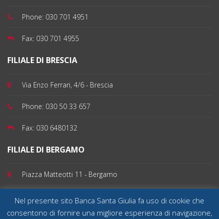
Phone:
030 701 4951
Fax:
030 701 4955
FILIALE DI BRESCIA
Via Enzo Ferrari, 4/6 - Brescia
Phone:
030 50 33 657
Fax:
030 6480132
FILIALE DI BERGAMO
Piazza Matteotti 11 - Bergamo
Phone:
035 199 100 82
Nel presente sito Banca Santa Giulia fa uso di cookie che
consentono di fornire una migliore esperienza di navigazione,