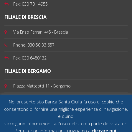
Fax:
030 701 4955
FILIALE DI BRESCIA
Via Enzo Ferrari, 4/6 - Brescia
Phone:
030 50 33 657
Fax:
030 6480132
FILIALE DI BERGAMO
Piazza Matteotti 11 - Bergamo
Phone:
035 199 100 82
Nel presente sito Banca Santa Giulia fa uso di cookie che
consentono di fornire una migliore esperienza di navigazione,
e quindi
raccolgono informazioni sull'uso del sito da parte dei visitatori.
Banca Santa Giulia SpA - Sede Legale 25032 Chiari (Brescia), Via Quartieri 39 - Capitale
sociale deliberato e versato € 30.000.000,00 - Tel 030 70 14 911 Fax 030 70 14 922 Cod.
Per ulteriori informazioni ti invitiamo a
cliccare qui
.