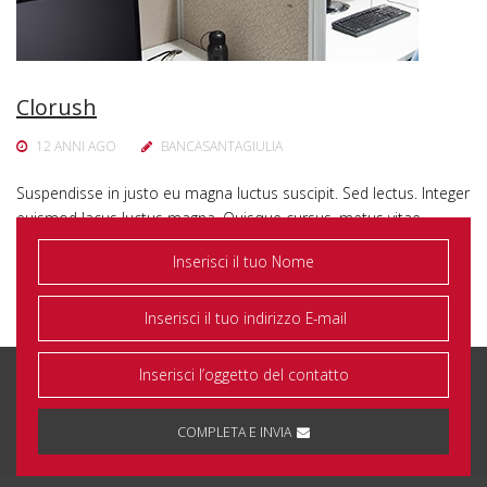
Clorush
12 ANNI AGO
BANCASANTAGIULIA
Suspendisse in justo eu magna luctus suscipit. Sed lectus. Integer
euismod lacus luctus magna. Quisque cursus, metus vitae
pharetra auctor, sem massa mattis sem, at interdum magna
augue eget diam….
COMPLETA E INVIA