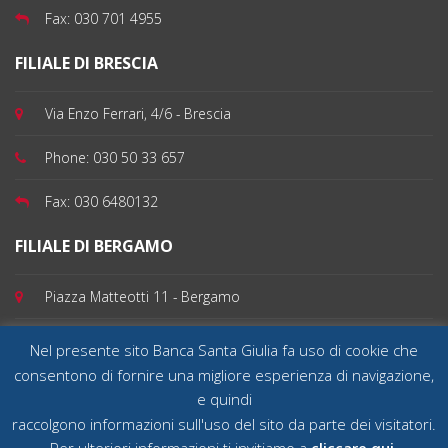
Fax:
030 701 4955
FILIALE DI BRESCIA
Via Enzo Ferrari, 4/6 - Brescia
Phone:
030 50 33 657
Fax:
030 6480132
FILIALE DI BERGAMO
Piazza Matteotti 11 - Bergamo
Phone:
035 199 100 82
Nel presente sito Banca Santa Giulia fa uso di cookie che
consentono di fornire una migliore esperienza di navigazione,
e quindi
raccolgono informazioni sull'uso del sito da parte dei visitatori.
Banca Santa Giulia SpA - Sede Legale 25032 Chiari (Brescia), Via Quartieri 39 - Capitale
sociale deliberato e versato € 30.000.000,00 - Tel 030 70 14 911 Fax 030 70 14 922 Cod.