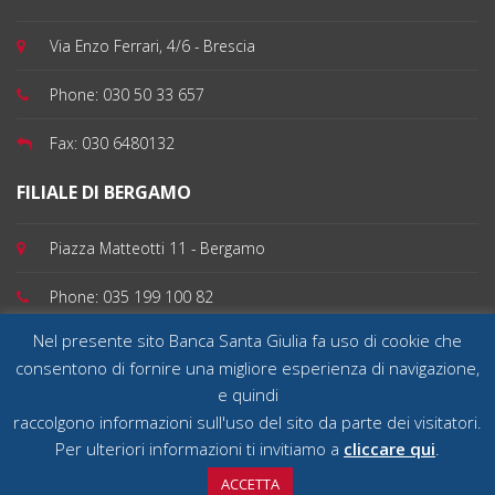
Via Enzo Ferrari, 4/6 - Brescia
Phone:
030 50 33 657
Fax:
030 6480132
FILIALE DI BERGAMO
Piazza Matteotti 11 - Bergamo
Phone:
035 199 100 82
Nel presente sito Banca Santa Giulia fa uso di cookie che
consentono di fornire una migliore esperienza di navigazione,
e quindi
Banca Santa Giulia SpA - Sede Legale 25032 Chiari (Brescia), Via Quartieri 39 - Capitale
sociale deliberato e versato € 30.000.000,00 - Tel 030 70 14 911 Fax 030 70 14 922 Cod.
raccolgono informazioni sull'uso del sito da parte dei visitatori.
Fisc. e n. Iscrizione Registro Imprese di Brescia 01994680179 - Partita Iva 00670100981 -
Albo delle Banche 5683 - ABI 03367 - BIC SGIUIT21 Aderente al Fondo Nazionale di
Per ulteriori informazioni ti invitiamo a
cliccare qui
.
Garanzia e al Fondo Interbancario di Tutela dei Depositi
ACCETTA